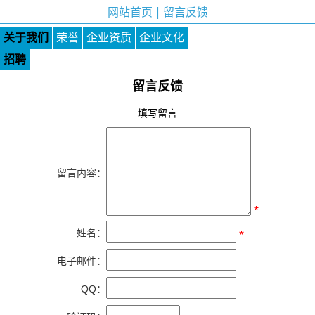
|
网站首页
留言反馈
关于我们
荣誉
企业资质
企业文化
招聘
留言反馈
填写留言
留言内容：
*
姓名：
*
电子邮件：
QQ：